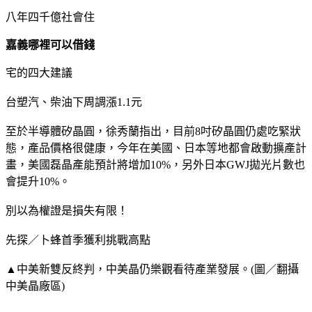
八年四千億社會住
嘉義哪裡可以借錢
宅的四大建議
台塑汽、柴油下周調漲1.1元
至於半導體矽晶圓，徐秀蘭指出，目前8吋矽晶圓仍處吃緊狀
態，產品價格很健康，今年在美國、日本等地都會啟動擴產計
畫，美國磊晶產能預計將增加10%，另外日本GWJ拋光片數也
會提升10%。
別以為權證是損失有限！
先探／卜蜂首季獲利挑戰高點
▲中美新雙反終判，中美晶仍樂觀看待產業發展。(圖／翻攝
中美晶廠區)