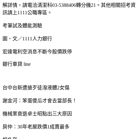
解詳情，請電洽清潔科03-5388406轉分機21。其他相關招考資
訊請上1111公職專區。
考筆試及體能測驗
圖、文／1111人力銀行
宏達電利空消息不斷今股價跌停
銀行車貸 line
台中台新遭搶歹徒潑液體2女傷
謝金河：笨蛋儍瓜才會去當部長！
機械業衰退卓士昭點出三大原因
房仲：30年老屋跌價1成賣最多