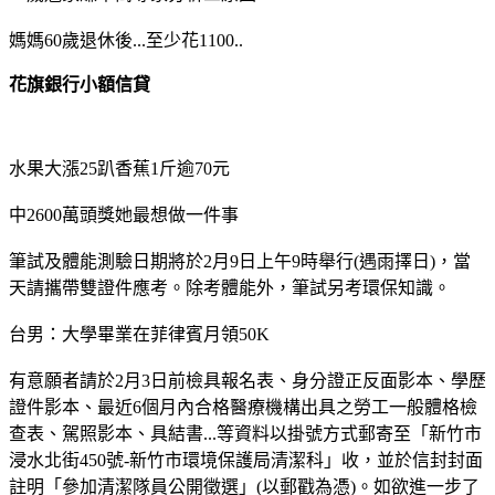
媽媽60歲退休後...至少花1100..
花旗銀行小額信貸
水果大漲25趴香蕉1斤逾70元
中2600萬頭獎她最想做一件事
筆試及體能測驗日期將於2月9日上午9時舉行(遇雨擇日)，當
天請攜帶雙證件應考。除考體能外，筆試另考環保知識。
台男：大學畢業在菲律賓月領50K
有意願者請於2月3日前檢具報名表、身分證正反面影本、學歷
證件影本、最近6個月內合格醫療機構出具之勞工一般體格檢
查表、駕照影本、具結書...等資料以掛號方式郵寄至「新竹市
浸水北街450號-新竹市環境保護局清潔科」收，並於信封封面
註明「參加清潔隊員公開徵選」(以郵戳為憑)。如欲進一步了