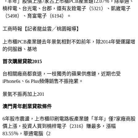
「羊年」股價上漲7家占上市櫃PCB產業鏈12.07％，除華通、
楠梓電、台光電、台郡，還有友銓電子（5321）、凱崴電子
（5498）、育富電子（6194）。
工商時報【記者龍益雲╱桃園報導】
上市櫃PCB產業鏈去年景氣相對不如前年，除2014年營運躍增
的伺服器、基地
首次購屋貸款2015
台相關廠商都衰退，一枝獨秀的蘋果供應鏈，近期也受
iPhone6s、6s Plus頻傳銷售不振拖累。
景氣不振再加上201
澳門青年創業貸款條件
6年股市震盪，上市櫃印刷電路板產業鏈「羊年」僅7家廠商股
價上漲，投資人買到楠梓電子（2316）賺最多，漲幅
83.55％，華通電腦（2