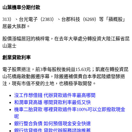
山葉機車分期付款
313）、台光電子（2383）、台郡科技（6269）等「蘋概股」
居最大族群。
股價漲幅居冠的楠梓電，在去年大舉處分轉投資大陸江蘇省昆
山滬士
創業貸款利率
電子股票挹注，前3季每股稅後純益15.63元；凱崴在轉投資昆
山花橋廠啟動搬遷序幕，除搬遷補償費自本季起陸續發酵挹
注，現有市值不斐的土地，也積極爭取開發。
沒工作想借錢 代辦貸款過件率最高哪間
和潤車貸高雄 哪間貸款利率最低又快
機車二胎貸款 哪裡貸款過件率100%可以立即撥款現金
呢
銀行整合負債 如何預借現金安全快速
銀行信貸條件 貸款代辦服務諮詢推薦