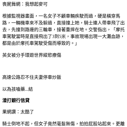
喪屍舞網：我想起麥可
根據監視器畫面，一名女子不顧車輛疾駛而過，硬是橫穿馬
路，一輛機車來不及躲過，直接撞上她，騎士連人帶車飛了出
去，先撞到路邊的三輪車，接著重摔在地。交警指出，「摩托
車駕駛當時是直接飛出了3到5米，事故現場出現一大灘血跡，
都是由於摩托車駕駛受傷而導致的。」
英女被分手環遊世界縱慾療傷
高速公路忍不住夫妻停車炒飯
以為孩嗑藥...結
渣打銀行信貸
果網讚：太酷了
騎士倒地不起，但女子竟然毫髮無傷，拍拍屁股站起來。更離