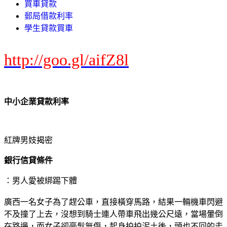
買車貸款
郵局借款利率
學生貸款買車
http://goo.gl/aifZ8l
中小企業貸款利率
紅牌男妓揭密
銀行信貸條件
：男人愛被綁踢下體
廣西一名女子為了趕公車，直接橫穿馬路，結果一輛機車閃避
不及撞了上去，沒想到騎士連人帶車飛出幾公尺遠，當場暈倒
在路邊，而女子卻毫髮無傷，起身拍拍泥土後，頭也不回的走