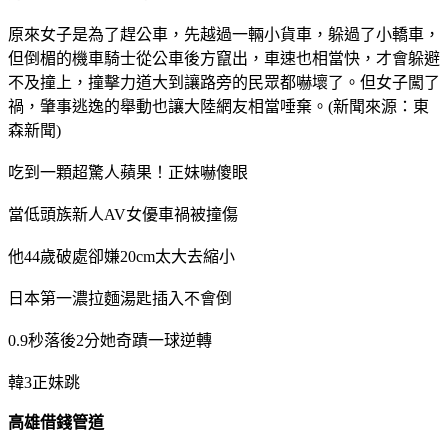
原來女子是為了趕公車，先越過一輛小貨車，躲過了小轎車，
但倒楣的機車騎士從公車後方竄出，車速也相當快，才會躲避
不及撞上，撞擊力道大到讓路旁的民眾都嚇壞了。但女子闖了
禍，肇事逃逸的舉動也讓大陸網友相當唾棄。(新聞來源：東
森新聞)
吃到一顆超驚人蘋果！正妹嚇傻眼
當低頭族新人AV女優車禍被撞傷
他44歲破處卻嫌20cm太大去縮小
日本第一濃拉麵湯匙插入不會倒
0.9秒落後2分她奇蹟一球逆轉
韓3正妹跳
高雄借錢管道