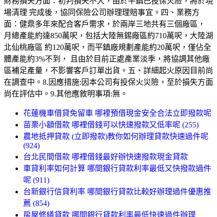
財務損失方面：初判損失不大，由於平鎮已投保火險，將於現
場清理 完成後，協同保險公司辦理理賠事宜。四、業務方
面：健鼎多年來配合客戶需求，於兩岸三地共有三個廠區，
月總產能約達850萬呎，包括大陸無錫廠區約710萬呎，大陸湖
北仙桃廠區 約120萬呎，而平鎮廠規劃產能約20萬呎，僅佔全
體產能約3%不到， 且由於目前正處產業淡季，將協調其他廠
區補足產量，不影響客戶訂單出貨。五、詳細起火原因目前尚
在調查中。8.因應措施:因本公司有投保火災險，至於損失方面
尚在評估中。9.其他應敘明事項:無。
花蓮機車借貸免留車 哪裡預借現金安全合法立即撥款呢
苗栗小額借款 哪裡借錢可以快速撥款又低率呢 (255)
農地抵押貸款 (立即撥款)教你如何辦理貸款快速過件呢
(924)
台北民間借款 哪裡借錢最好辦快速撥款現金貸款
車貸利率如何計算 哪間銀行貸款利率最低又快撥款過件
呢 (911)
台新銀行信貸利率 哪間銀行貸款比較好辦理過件優惠推
薦 (854)
房屋修繕貸款 哪間銀行貸款利率最低快速過件辦理